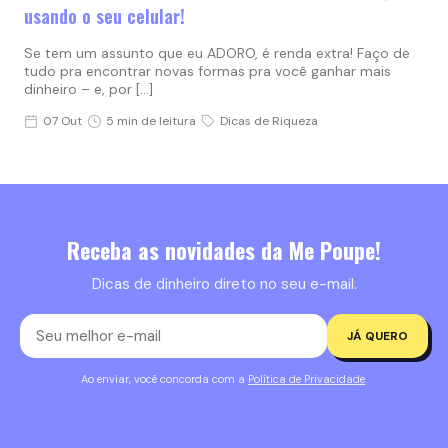
usando o seu celular!
Se tem um assunto que eu ADORO, é renda extra! Faço de
tudo pra encontrar novas formas pra você ganhar mais
dinheiro – e, por […]
07 Out
5 min de leitura
Dicas de Riqueza
Receba as novidades da Me Poupe!
Dicas de dinheiro direto no seu e-mail.
JÁ QUERO
Ao enviar, você concorda com a
Política de Privacidade
.