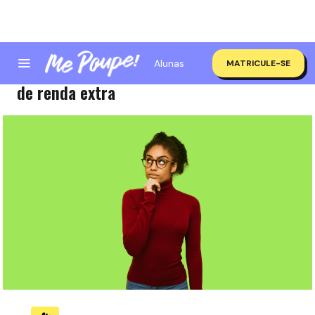
Alunas
MATRICULE-SE
Como saber o quanto você precisa fazer
de renda extra