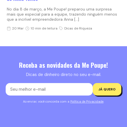
No dia 8 de março, a Me Poupe! preparou uma surpresa
mais que especial para a equipe, trazendo ninguém menos
que a incrível empreendedora Anna […]
20 Mar
10 min de leitura
Dicas de Riqueza
Receba as novidades da Me Poupe!
Dicas de dinheiro direto no seu e-mail.
JÁ QUERO
Ao enviar, você concorda com a
Política de Privacidade
.