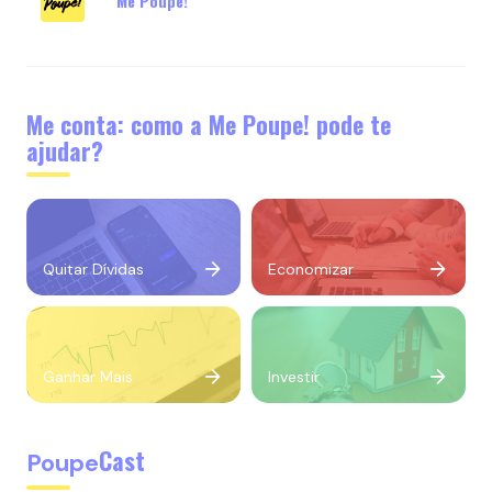
Me Poupe!
Me conta: como a Me Poupe! pode te
ajudar?
Quitar Dívidas
Economizar
Ganhar Mais
Investir
Cast
Poupe