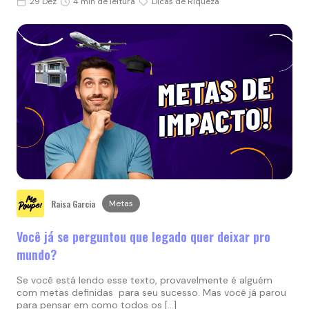
29 Dez
4 min de leitura
Dicas de Riqueza
Raisa Garcia
Metas
Você já se perguntou que legado quer deixar pro
mundo?
Se você está lendo esse texto, provavelmente é alguém
com metas definidas para seu sucesso. Mas você já parou
para pensar em como todos os […]