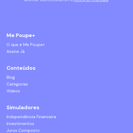
Ao enviar, você concorda com a
Política de Privacidade
.
Me Poupe+
O que é Me Poupe+
Assine Já
Conteúdos
Blog
Categorias
Vídeos
Simuladores
Independência Financeira
Investimentos
Juros Composto