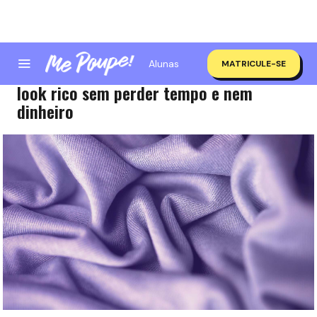
Alunas
MATRICULE-SE
Como escolher o tecido certo para um
look rico sem perder tempo e nem
dinheiro