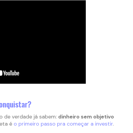
conquistar?
o de verdade já sabem:
dinheiro sem objetivo
meta é
o primeiro passo pra começar a investir
.