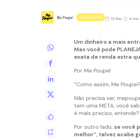
Me Poupe!
Ganhar Mais
13 Mai
4 min 
Um dinheiro a mais entr
Mas você pode PLANEJAR
exata de renda extra qu
Por Me Poupe!
“Como assim, Me Poupe!?
Não precisa ser, mepoup
tem uma META, você sabe 
é mais preciso, entende?
Por outro lado,
se você 
melhor”, talvez acabe 