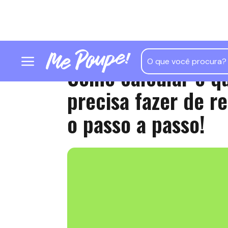
Como calcular o q
precisa fazer de r
o passo a passo!