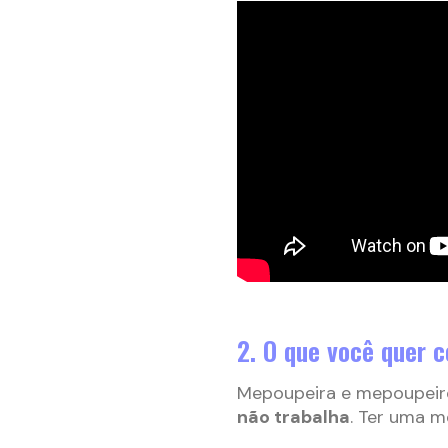
2. O que você quer 
Mepoupeira e mepoupeir
não trabalha
. Ter uma 