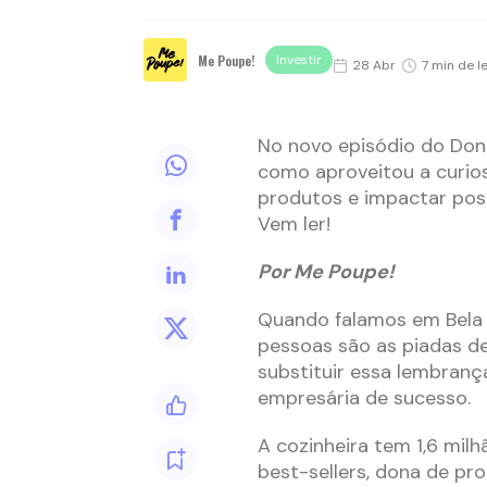
Me Poupe!
Investir
28 Abr
7 min de l
No novo episódio do Don@
como aproveitou a curio
produtos e impactar pos
Vem ler!
Por Me Poupe!
Quando falamos em Bela G
pessoas são as piadas de
substituir essa lembranç
empresária de sucesso.
A cozinheira tem 1,6 milh
best-sellers, dona de pr