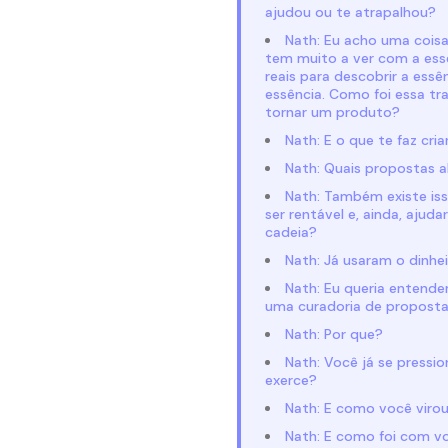
ajudou ou te atrapalhou?
Nath: Eu acho uma cois
tem muito a ver com a ess
reais para descobrir a ess
essência. Como foi essa tr
tornar um produto?
Nath: E o que te faz cr
Nath: Quais propostas a
Nath: Também existe iss
ser rentável e, ainda, aju
cadeia?
Nath: Já usaram o dinhei
Nath: Eu queria entender
uma curadoria de propost
Nath: Por que?
Nath: Você já se pressi
exerce?
Nath: E como você viro
Nath: E como foi com voc