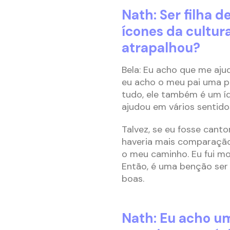
Nath: Ser filha d
ícones da cultura
atrapalhou?
Bela: Eu acho que me ajud
eu acho o meu pai uma pe
tudo, ele também é um íd
ajudou em vários sentido
Talvez, se eu fosse cant
haveria mais comparação. 
o meu caminho. Eu fui mo
Então, é uma benção ser 
boas.
Nath: Eu acho u