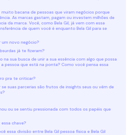
a muito bacana de pessoas que viram negócios porque
ência. As marcas gastam, pagam ou investem milhões de
ência da marca. Você, como Bela Gil, já vem com essa
ansferência de quem você é enquanto Bela Gil para se
iar um novo negócio?
bsurdas já te fizeram?
o na sua busca de unir a sua essência com algo que possa
dar a pessoa que está na ponta? Como você pensa essa
ro pra te criticar?
 se suas parcerias são frutos de insights seus ou vêm de
as?
onou ou se sentiu pressionada com todos os papéis que
u essa chave?
ê essa divisão entre Bela Gil pessoa física e Bela Gil