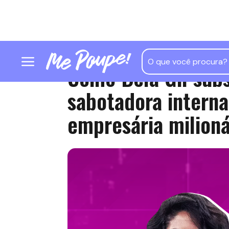
Como Bela Gil subs
sabotadora interna
empresária milioná