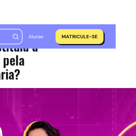
Alunas
MATRICULE-SE
tituiu a
 pela
ria?