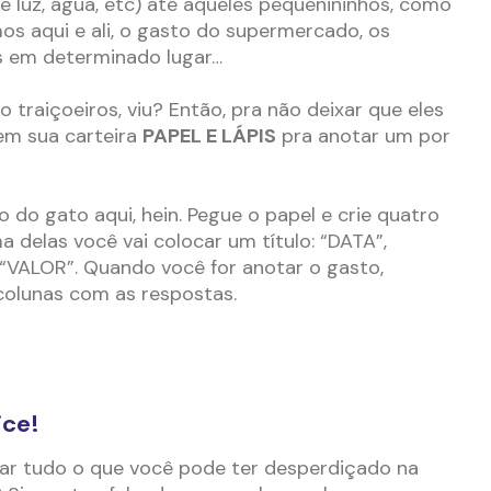
e luz, água, etc) até aqueles pequenininhos, como
s aqui e ali, o gasto do supermercado, os
s em determinado lugar…
 traiçoeiros, viu? Então, pra não deixar que eles
em sua carteira
PAPEL E LÁPIS
pra anotar um por
 do gato aqui, hein. Pegue o papel e crie quatro
 delas você vai colocar um título: “DATA”,
“VALOR”. Quando você for anotar o gasto,
olunas com as respostas.
ice!
var tudo o que você pode ter desperdiçado na