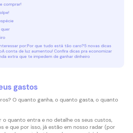
de comprar!
olpe!
espécie
 quer
iro
teressar por:Por que tudo está tão caro?5 novas dicas
A conta de luz aumentou! Confira dicas pra economizar
enda extra que te impedem de ganhar dinheiro
seus gastos
os? O quanto ganha, o quanto gasta, o quanto
 o quanto entra e no detalhe os seus custos,
s e que por isso, já estão em nosso radar (por