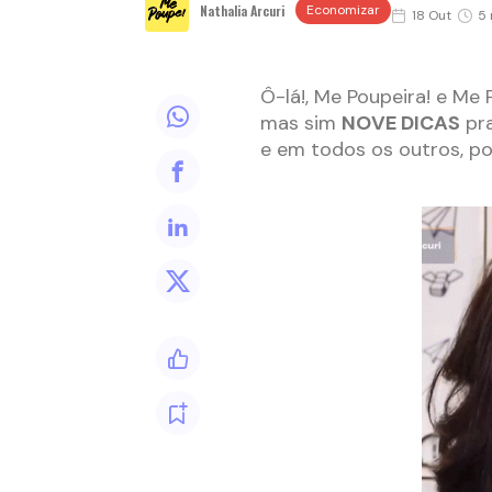
Nathalia Arcuri
Economizar
18 Out
5 
Ô-lá!, Me Poupeira! e Me
mas sim
NOVE DICAS
pra
e em todos os outros, por