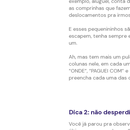
exemplo, aluguel, conta d
as comprinhas que fazemo
deslocamentos pra irmo
E esses pequenininhos são
escapem, tenha sempre 
um.
Ah, mas tem mais um pulo
colunas nele, em cada uma
“ONDE”, “PAGUEI COM” e 
preencha cada uma das c
Dica 2: não desperd
Você já parou pra obser