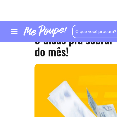
9 dicas pra sobrar 
do mês!