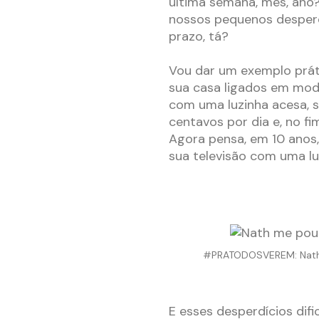
última semana, mês, ano?
nossos pequenos desperd
prazo, tá?
Vou dar um exemplo práti
sua casa ligados em mod
com uma luzinha acesa, s
centavos por dia e, no f
Agora pensa, em 10 anos,
sua televisão com uma lu
#PRATODOSVEREM: Nath,
E esses desperdícios dif