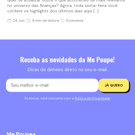
Quer se atualizar sobre o que aconteceu de mais relevante
no universo das finanças? Agora, toda sexta-feira você
confere os highlights dos últimos dias aqui […]
24 Jun
4 min de leitura
Economia
Receba as novidades da Me Poupe!
Dicas de dinheiro direto no seu e-mail.
JÁ QUERO
Ao enviar, você concorda com a
Política de Privacidade
.
Me Poupe+