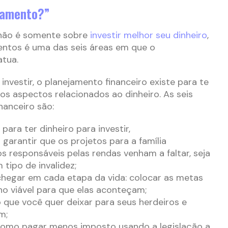
jamento?”
 não é somente sobre
investir melhor seu dinheiro
,
mentos é uma das seis áreas em que o
atua.
investir, o planejamento financeiro existe para te
os aspectos relacionados ao dinheiro. As seis
nanceiro são:
para ter dinheiro para investir,
a garantir que os projetos para a família
responsáveis pelas rendas venham a faltar, seja
 tipo de invalidez;
 chegar em cada etapa da vida: colocar as metas
no viável para que elas aconteçam;
o que você quer deixar para seus herdeiros e
m;
 como pagar menos imposto usando a legislação a