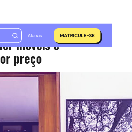
Alunas
MATRICULE-SE
her móveis e
or preço