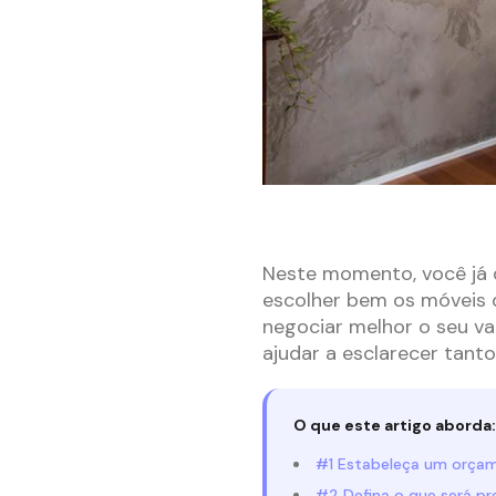
Neste momento, você já 
escolher bem os móveis 
negociar melhor o seu val
ajudar a esclarecer tant
O que este artigo aborda:
#1 Estabeleça um orça
#2 Defina o que será pr