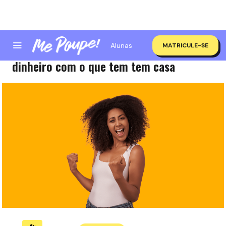
Alunas
MATRICULE-SE
4 novas ideias de renda extra pra ganhar
dinheiro com o que tem tem casa