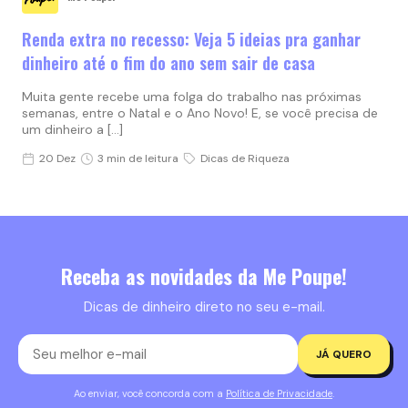
Renda extra no recesso: Veja 5 ideias pra ganhar
dinheiro até o fim do ano sem sair de casa
Muita gente recebe uma folga do trabalho nas próximas
semanas, entre o Natal e o Ano Novo! E, se você precisa de
um dinheiro a […]
20 Dez
3 min de leitura
Dicas de Riqueza
Receba as novidades da Me Poupe!
Dicas de dinheiro direto no seu e-mail.
JÁ QUERO
Ao enviar, você concorda com a
Política de Privacidade
.