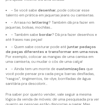
– Se você sabe
desenhar
, pode colocar esse
talento em prática em jaquetas jeans ou camisetas.
– Arrasa no
lettering
? Também dá pra fazer em
jaquetas, bolsas, mochilas…
– Também sabe
bordar
? Dá pra fazer desenhos e
até frases nas peças!
– Quem sabe costurar pode até
juntar pedaços
de peças diferentes e transformar em uma nova.
Por exemplo, colocar as mangas de uma camisa em
uma camiseta, ou mudar o cós de uma calça!
– Ainda tem um monte de
customizações
que
você pode pensar pra cada peça: barras desfiadas,
“rasgos”, tingimentos, tie-dye, borrifadas de água
sanitária pra descolorir…
Pra saber por quanto vender, vale seguir a mesma
lógica da venda de móveis: dê uma pesquisada pra ver
quanto as pessoas estão dispostas a pagar. Mas