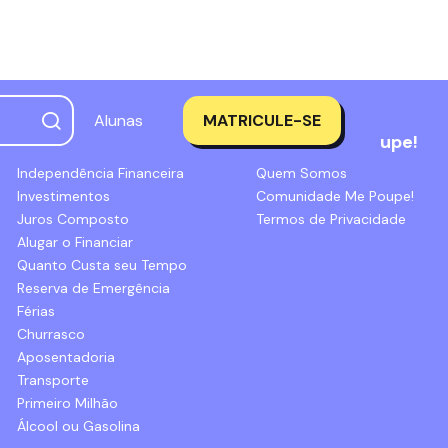
Alunas
MATRICULE-SE
Simuladores
Sobre a Me Poupe!
Independência Financeira
Quem Somos
Investimentos
Comunidade Me Poupe!
Juros Composto
Termos de Privacidade
Alugar o Financiar
Quanto Custa seu Tempo
Reserva de Emergência
Férias
Churrasco
Aposentadoria
Transporte
Primeiro Milhão
Álcool ou Gasolina