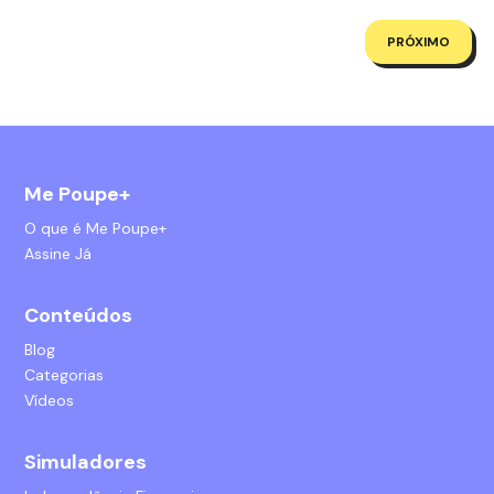
PRÓXIMO
Me Poupe+
O que é Me Poupe+
Assine Já
Conteúdos
Blog
Categorias
Vídeos
Simuladores