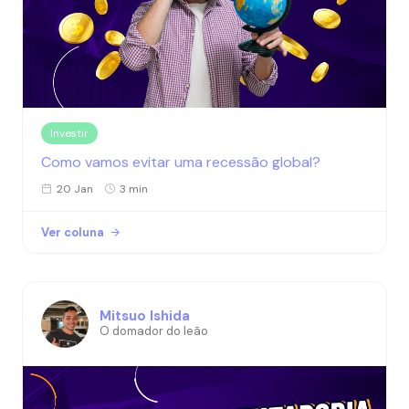
Investir
Como vamos evitar uma recessão global?
20 Jan
3 min
Ver coluna
Mitsuo Ishida
O domador do leão