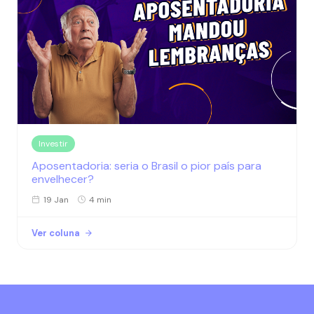
Investir
Aposentadoria: seria o Brasil o pior país para
envelhecer?
19 Jan
4 min
Ver coluna